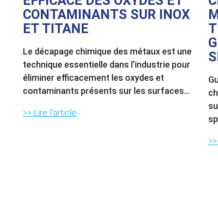
EFFICACE DES OXYDES ET
C
CONTAMINANTS SUR INOX
M
ET TITANE
T
G
Le décapage chimique des métaux est une
S
technique essentielle dans l’industrie pour
éliminer efficacement les oxydes et
Gu
contaminants présents sur les surfaces...
ch
su
>> Lire l'article
sp
>> 