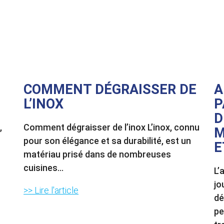
COMMENT DÉGRAISSER DE
A
L’INOX
P
D
,
Comment dégraisser de l’inox L’inox, connu
M
pour son élégance et sa durabilité, est un
E
matériau prisé dans de nombreuses
cuisines...
L’
jo
>> Lire l'article
dé
pe