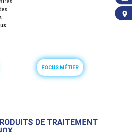
entres
 des
place
s
ous
FOCUS MÉTIER
RODUITS DE TRAITEMENT
NOX