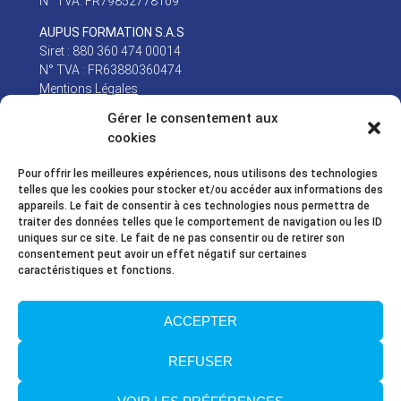
N° TVA: FR79852778109
AUPUS FORMATION S.A.S
Siret : 880 360 474 00014
N° TVA : FR63880360474
Mentions Légales
Gérer le consentement aux
Newsletter
cookies
Email*
Pour offrir les meilleures expériences, nous utilisons des technologies
telles que les cookies pour stocker et/ou accéder aux informations des
appareils. Le fait de consentir à ces technologies nous permettra de
traiter des données telles que le comportement de navigation ou les ID
Nom
uniques sur ce site. Le fait de ne pas consentir ou de retirer son
consentement peut avoir un effet négatif sur certaines
caractéristiques et fonctions.
J'ai lu et j'accepte la Politique de protection des données
ACCEPTER
personnelles. Consultez notre Politique de protection des données
personnelles dans nos
Mentions Légales
REFUSER