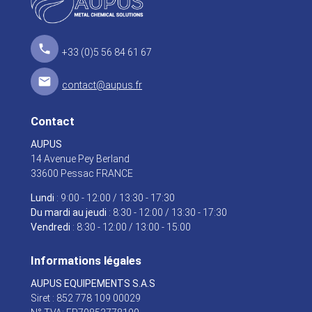
local_phone
+33 (0)5 56 84 61 67
mail
contact@aupus.fr
Contact
AUPUS
14 Avenue Pey Berland
33600 Pessac FRANCE
Lundi
: 9:00 - 12:00 / 13:30 - 17:30
Du mardi au jeudi
: 8:30 - 12:00 / 13:30 - 17:30
Vendredi
: 8:30 - 12:00 / 13:00 - 15:00
Informations légales
AUPUS EQUIPEMENTS S.A.S
Siret : 852 778 109 00029