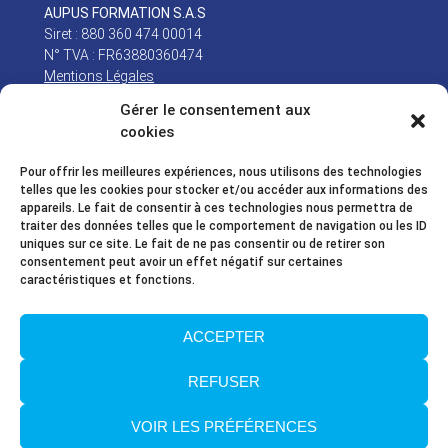
AUPUS FORMATION S.A.S
Siret : 880 360 474 00014
N° TVA : FR63880360474
Mentions Légales
Gérer le consentement aux
Newsletter
cookies
Email*
Pour offrir les meilleures expériences, nous utilisons des technologies
telles que les cookies pour stocker et/ou accéder aux informations des
appareils. Le fait de consentir à ces technologies nous permettra de
traiter des données telles que le comportement de navigation ou les ID
Nom
uniques sur ce site. Le fait de ne pas consentir ou de retirer son
consentement peut avoir un effet négatif sur certaines
caractéristiques et fonctions.
J'ai lu et j'accepte la Politique de protection des données
ACCEPTER
personnelles. Consultez notre Politique de protection des données
personnelles dans nos
Mentions Légales
REFUSER
VOIR LES PRÉFÉRENCES