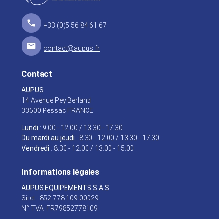
local_phone
+33 (0)5 56 84 61 67
mail
contact@aupus.fr
Contact
AUPUS
14 Avenue Pey Berland
33600 Pessac FRANCE
Lundi
: 9:00 - 12:00 / 13:30 - 17:30
Du mardi au jeudi
: 8:30 - 12:00 / 13:30 - 17:30
Vendredi
: 8:30 - 12:00 / 13:00 - 15:00
Informations légales
AUPUS EQUIPEMENTS S.A.S
Siret : 852 778 109 00029
N° TVA: FR79852778109