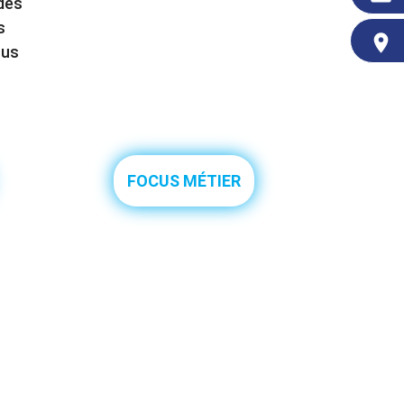
 des
s
place
ous
FOCUS MÉTIER