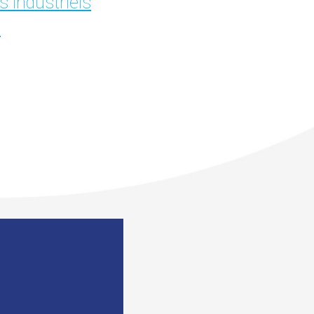
 industriels
e