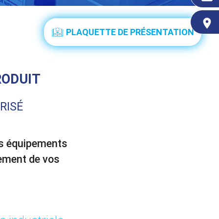
place
PLAQUETTE DE PRÉSENTATION
RODUIT
RISÉ
os équipements
tement de vos